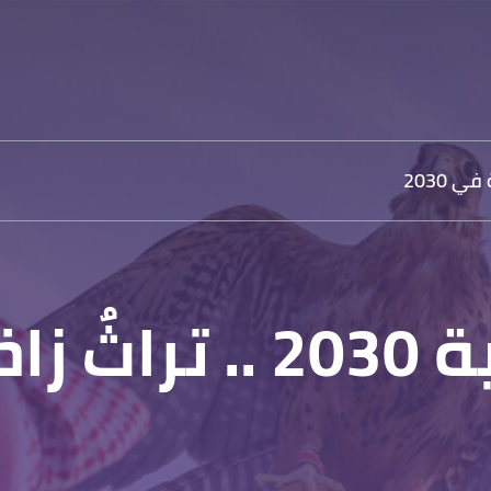
ي 2030
ٌ غنية