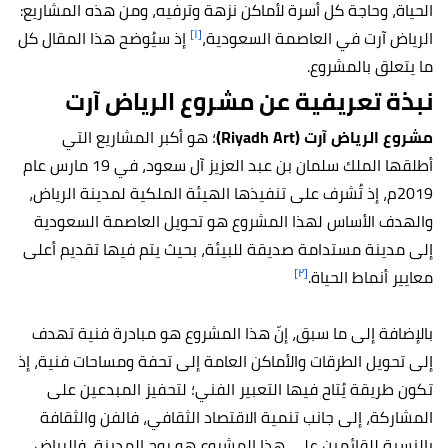
الحياة، وحاجة كل أسرة لأماكن نزهة وترفيه، ومن هذه المشاريع:
[١]
الرياض آرت في العاصمة السعودية،
إذ سيُوضح هذا المقال كل
ما يتعلق بالمشروع.
نبذة تعريفية عن مشروع الرياض آرت
مشروع الرياض آرت (Riyadh Art)
؛ هو أكبر المشاريع التي
أطلقها الملك سلمان بن عبد العزيز آل سعود، في 19 مارس عام
2019م، إذ تُشرف على تنفيذها الهيئة الملكية لمدينة الرياض،
والهدف الأساس لهذا المشروع هو تحويل العاصمة السعودية
إلى مدينة مستدامة صديقة للبيئة، بحيث يتم فيها تقديم أعلى
[٢]
معايير أنماط الحياة.
بالإضافة إلى ما سبق، إنّ هذا المشروع هو مبادرة فنية تهدف
إلى تحويل الطرقات والأماكن العامة إلى تحفة ومساحات فنية، إذ
تكون طريقة يُتاح فيها التعبير الفني؛ لتحفيز المبدعين على
المشاركة، إلى جانب تنمية الاقتصاد الثقافي، فالفن والثقافة
بالنسبة للقائمين على هذا المشروع هو روح المدينة، فالرياض