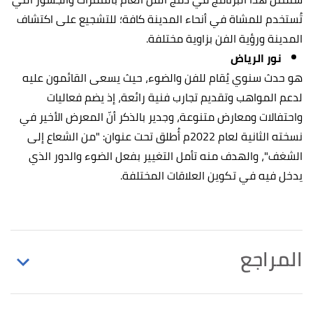
تُستخدم للمشاة في أنحاء المدينة كافة؛ للتشجيع على اكتشاف
المدينة ورؤية الفن بزاوية مختلفة.
نور الرياض
هو حدث سنوي يُقام للفن والضوء، حيث يسعى القائمون عليه
لدعم المواهب وتقديم تجارب فنية رائعة، إذ يضم فعاليات
واحتفالات ومعارض متنوعة، وجدير بالذكر أنّ المعرض الأخير في
نسخته الثانية لعام 2022م أُطلق تحت عنوان: "من الشعاع إلى
الشغف"، والهدف منه تأمل التغيير بفعل الضوء والدور الذي
يدخل فيه في تكوين العلاقات المختلفة.
المراجع
↑
المملكة العربية السعودية،
رؤية 2030
، صفحة 23.