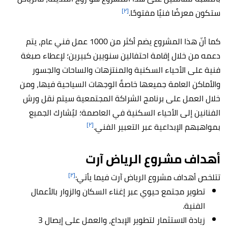
[٢]
ستكون معرضًا فنيًا مفتوحًا.
كما أنّ هذا المشروع يضم أكثر من 1000 عمل فني عام، يتم
دعمه من خلال إقامة احتفالين سنويين كبيرين؛ لإعطاء صبغة
فنية على الأحياء السكنية والمنتزهات والساحات والجسور
والأماكن العامة جميعها خاصةً الوجهات السياحية فيها، ومن
خلال العمل على برنامج الشراكة المجتمعية سيتم نقل ورش
الفنانين إلى الأحياء السكنية في العاصمة؛ ليُشارك الجميع
[٢]
بمواهبهم الإبداعية عبر التعبير الفني.
أهداف مشروع الرياض آرت
[٢]
تتلخص أهداف مشروع الرياض آرت فيما يأتي:
تطوير مجتمع حيوي عبر إغناء السكان والزوار بالأعمال
الفنية.
زيادة الاستثمار لتطوير الإبداع، والعمل على إيصال 3