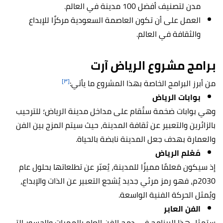
مدن لتصنيف أفضل 100 مدينة في العالم.
العمل على أن تكون العاصمة السعودية مركزًا للإبداع
والثقافة في العالم.
برامج مشروع الرياض آرت
[٣]
من أبرز البرامج الخاصة بهذا المشروع ما يأتي:
بوابات الرياض
وهي بوابات ضخمة ستُقام على مداخل مدينة الرياض؛ للترحيب
بالزائرين والتعبير عن ثقافة المدينة، حيث سيتم المزج بين الفن
والعمارة بهدف جعل المدينة نابضة بالحياة.
مَعْلم الرياض
إذ سيكون مَعلمًا مميزًا للمدينة، يُعبّر عن تطلعاتها بحلول عام
2030م، فهو رمز مرئي جديد يُشجع التعبير عن الذات والإبداع،
ويُمثل الحركة الفنية الواسعة.
الفن العابر
ستمثل هذا البرنامج في دمج الفن العام بالممرات والجسور التي