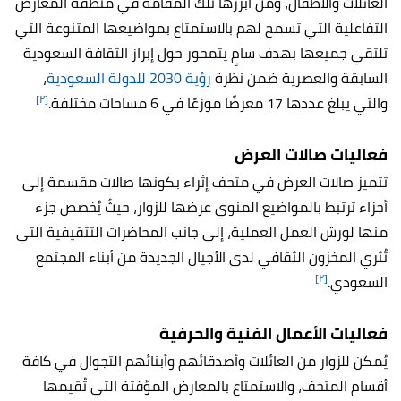
العائلات والأطفال، ومن أبرزها تلك المقامة في منطقة المعارض
التفاعلية التي تسمح لهم بالاستمتاع بمواضيعها المتنوعة التي
تلتقي جميعها بهدف سامٍ يتمحور حول إبراز الثقافة السعودية
السابقة والعصرية ضمن نظرة
رؤية 2030 للدولة السعودية
،
[٢]
والتي يبلغ عددها 17 معرضًا موزعًا في 6 مساحات مختلفة.
فعاليات صالات العرض
تتميز صالات العرض في متحف إثراء بكونها صالات مقسمة إلى
أجزاء ترتبط بالمواضيع المنوي عرضها للزوار، حيثُ يُخصص جزء
منها لورش العمل العملية، إلى جانب المحاضرات التثقيفية التي
تُثري المخزون الثقافي لدى الأجيال الجديدة من أبناء المجتمع
[٢]
السعودي.
فعاليات الأعمال الفنية والحرفية
يُمكن للزوار من العائلات وأصدقائهم وأبنائهم التجوال في كافة
أقسام المتحف، والاستمتاع بالمعارض المؤقتة التي تُقيمها