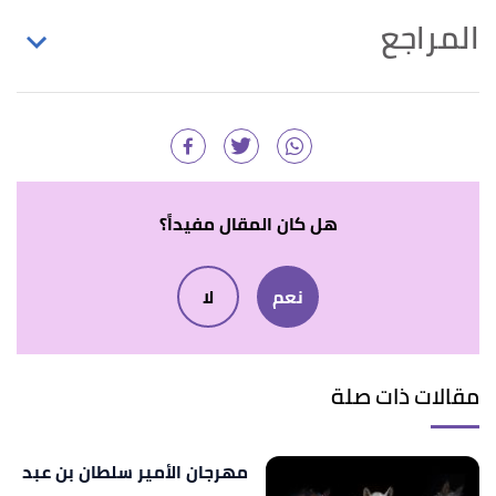
المراجع
,
"King Abdulaziz Center for World Culture - Ithra"
↑
Google
, Retrieved 27/7/2023. Edited.
أ
ب
ت
ث
ج
^
"المتحف"
،
إثراء
، اطّلع عليه بتاريخ
27/7/2023. بتصرّف.
هل كان المقال مفيداً؟
↑
"مركز الملك عبدالعزيز الثقافي العالمي"
،
أرامكو
،
نعم
لا
اطّلع عليه بتاريخ 27/7/2023. بتصرّف.
مقالات ذات صلة
مهرجان الأمير سلطان بن عبد