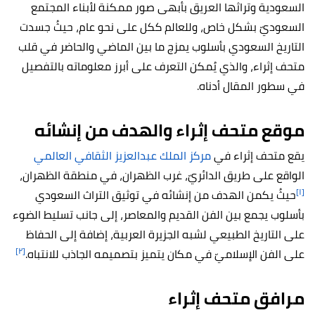
السعودية وتراثها العريق بأبهى صور ممكنة لأبناء المجتمع
السعوديّ بشكل خاص، وللعالم ككل على نحو عام، حيثُ جسدت
التاريخ السعودي بأسلوب يمزج ما بين الماضي والحاضر في قلب
متحف إثراء، والذي يُمكن التعرف على أبرز معلوماته بالتفصيل
في سطور المقال أدناه.
موقع متحف إثراء والهدف من إنشائه
يقع متحف إثراء في
مركز الملك عبدالعزيز الثقافي العالمي
الواقع على طريق الدائريّ، غرب الظهران، في منطقة الظهران،
[١]
حيثُ يكمن الهدف من إنشائه في توثيق التراث السعودي
بأسلوب يجمع بين الفن القديم والمعاصر، إلى جانب تسليط الضوء
على التاريخ الطبيعي لشبه الجزيرة العربية، إضافة إلى الحفاظ
[٢]
على الفن الإسلاميّ في مكان يتميز بتصميمه الجاذب للانتباه.
مرافق متحف إثراء