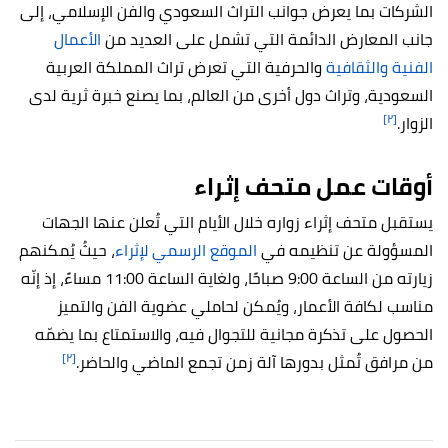
الشركات بما يعرض جوانب التراث السعودي والفن الإسلامي، إلى
جانب المعارض الدائمة التي تشمل على العديد من
الأعمال
الفنية والثقافية
والحرفية التي تعرض تراث المملكة العربية
السعودية، وتراث دول أخرى من العالم، بما يصنع خبرة ثرية لدى
[٢]
الزوار.
أوقات عمل متحف إثراء
يستقبل متحف إثراء زواره خلال الأيام التي تُعلن عنها الجهات
المسؤولة عن تنظيمه في
الموقع الرسمي لإثراء
، حيثُ يُمكنهم
زيارته من الساعة 9:00 صباحًا، ولغاية الساعة 11:00 مساءً، إذ إنّه
مناسب لكافة الأعمار، ويُمكن لحاملي عضوية الفن والتميز
الحصول على تذكرة مجانية للتجوال فيه، والاستمتاع بما يضمّه
[٢]
من مرافق تُمثل بدورها آلة زمن تجمع الماضي والحاضر.