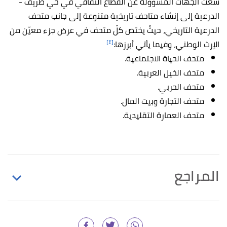
سعت الجهات المسؤولة عن القطاع الثقافي في حي طريف -
الدرعية إلى إنشاء متاحف تاريخية متنوعة إلى جانب متحف
الدرعية التاريخي، حيثُ يختص كلّ متحف في عرض جزء معيّن من
[٤]
الإرث الوطني، وفيما يأتي أبرزها:
متحف الحياة الاجتماعية.
متحف الخيل العربية.
متحف الحربي.
متحف التجارة وبيت المال.
متحف العمارة التقليدية.
المراجع
↑
"الدرعية التاريخية"
،
روح السعودية
، اطّلع عليه بتاريخ
13/6/2023. بتصرّف.