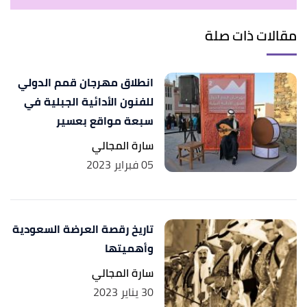
↑
"ثقافي / هيئة فنون الطهي تنظم اللقاء الدوري
مقالات ذات صلة
المفتوح لمشروع "حاضنة فنون الطهي""
،
وكالة الأنباء
السعودية
، اطّلع عليه بتاريخ 2/2/2023. بتصرّف.
انطلاق مهرجان قمم الدولي
للفنون الأدائية الجبلية في
سبعة مواقع بعسير
سارة المجالي
05 فبراير 2023
تاريخ رقصة العرضة السعودية
وأهميتها
سارة المجالي
30 يناير 2023