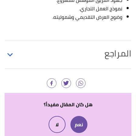
جهود الفريق المؤسس للمشروع.
نموذج العمل التجاري.
وضوح العرض التقديمي وشموليته.
المراجع
↑
"حول الهيئة "
،
هيئة فنون الطهي
، اطّلع عليه بتاريخ
2/2/2023. بتصرّف.
أ
ب
ت
ث
ج
^
"الصفحة الرئيسة"
،
حاضنة فنون الطهي
،
اطّلع عليه بتاريخ 2/2/2023. بتصرّف.
هل كان المقال مفيداً؟
↑
"عام / هيئة فنون الطهي تطلق مشروع "حاضنة
نعم
لا
فنون الطهي""
،
وكالة الأنباء السعودية
، اطّلع عليه
بتاريخ 2/2/2023. بتصرّف.