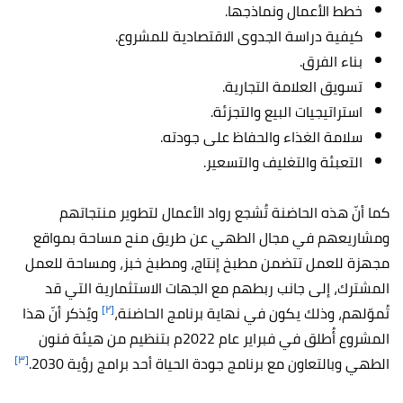
خطط الأعمال ونماذجها.
كيفية دراسة الجدوى الاقتصادية للمشروع.
بناء الفرق.
تسويق العلامة التجارية.
استراتيجيات البيع والتجزئة.
سلامة الغذاء والحفاظ على جودته.
التعبئة والتغليف والتسعير.
كما أنّ هذه الحاضنة تُشجع رواد الأعمال لتطوير منتجاتهم
ومشاريعهم في مجال الطهي عن طريق منح مساحة بمواقع
مجهزة للعمل تتضمن مطبخ إنتاج، ومطبخ خبز، ومساحة للعمل
المشترك، إلى جانب ربطهم مع الجهات الاستثمارية التي قد
[٢]
تُموّلهم، وذلك يكون في نهاية برنامج الحاضنة،
ويُذكر أنّ هذا
المشروع أُطلق في فبراير عام 2022م بتنظيم من هيئة فنون
[٣]
الطهي وبالتعاون مع برنامج جودة الحياة أحد برامج رؤية 2030.