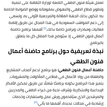
تعمل هيئة فنون الطهي التابعة لوزارة الثقافة على تنمية
وتطوير قطاع الطهي والنهوض بمقوماته ووضع الضوابط الخاصة
به؛ لتكون بذلك الجهة الفعّالة والمرجعية الأولى به، وتسعى
إلى دعم المواهب السعودية في هذا المجال عن طريق إقامة
[١]
فعاليات ومبادرات وبرامج خاصة بذلك،
أهمها برنامج حاضنة
أعمال فنون الطهي، إذ سيُوضح هذا المقال كل ما يتعلق
بالبرنامج.
نبذة تعريفية حول برنامج حاضنة أعمال
فنون الطهي
حاضنة أعمال فنون الطهي؛
هو برنامج لدعم أصحاب المشاريع
والطهاة من رواد الأعمال في قطاعيّ المأكولات والمشروبات،
يتميز هذا البرنامج بكونه برنامجًا شاملًا عن طريق تمكين الأفكار
الإبداعية والابتكارية بإشراف نخبة من خبراء الطهي والمدربين
والمرشدين الذي سيُقدمون ورش عمل واستشارات وخدمات
[٢]
إرشادية في مجالات عديدة، أهمها ما يأتي: